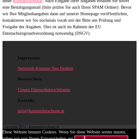
unser
Kontaktformular
. Nach Eingabe Ihrer Angaben erhalten Sie sofort
eine Bestätigungsmail (bitte prüfen Sie auch Ihren SPAM Ordner). Bevor
wir Ihre Mitgliedsangaben dann auf unserer Homepage veröffentlichen,
kontaktieren wir Sie nochmals vorab mit der Bitte um Prüfung und
Freigabe der Angaben. Dies ist auch im Rahmen der EU
Datenschutzgrundverordnung notwendig (DSGV).
Impressum
Netzwerk Konsum Neu Denken
Datenschutz
Unsere Datenschutzrichtlinien
Kontakt
info@konsumforschung.at
Copyright 2024 - konsumforschung.at
Diese Website benutzt Cookies. Wenn Sie diese Website weiter nutzen,
gehen wir von Ihrem Einverständnis aus.
OK
Datenschutzerklärung