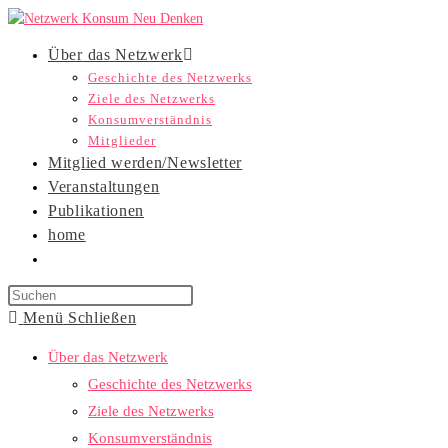
Zum
Inhalt
Über das Netzwerk
springen
Geschichte des Netzwerks
Ziele des Netzwerks
Konsumverständnis
Mitglieder
Mitglied werden/Newsletter
Veranstaltungen
Publikationen
home
Website-
Suche
umschalten
Menü
Schließen
Über das Netzwerk
Geschichte des Netzwerks
Ziele des Netzwerks
Konsumverständnis