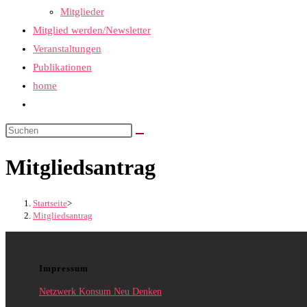
Mitglieder
Mitglied werden/Newsletter
Veranstaltungen
Publikationen
home
Website-
Suche
umschalten
Mitgliedsantrag
Startseite
>
Mitgliedsantrag
Impressum
Netzwerk Konsum Neu Denken